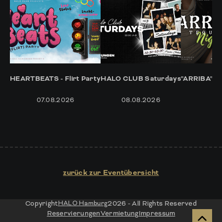
HEARTBEATS - Flirt Party
HALO CLUB Saturdays
"ARRIBA" -
07.08.2026
08.08.2026
14
zurück zur Eventübersicht
Copyright
HALO Hamburg
2026 - All Rights Reserved
Reservierungen
Vermietung
Impressum