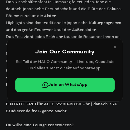
Das Kirschblütenfest in Hamburg feiert jedes Jahr die
deutsch-japanische Freundschaft und die Blüte der Sakura-
Bäume rund um die Alster.
Highlights sind das traditionelle japanische Kulturprogramm
und das große Feuerwerk auf der Außenalster.
Das Fest zieht jedes Frühjahr tausende Besucher:innen an
und gilt als eines der schönsten Frühlingsevents der Stadt.
×
Join Our Community
Nach dem Feuerwerk feiern wir gemeinsam weiter —
willkommen zur SAKURA Aftershow.
Sei Teil der HALO Community – Line-ups, Guestlists
und alles zuerst direkt auf WhatsApp.
Freut euch auf
schöne Sakura-Deko
,
House, Pop, Party
Classics & 2010s-Sounds
und lasst euch den
Vodka - Red
Join on WhatsApp
Bull Kirsche-Sakura für 5€
schmecken.
EINTRITT FREI für ALLE: 22:30-23:30 Uhr | danach: 15€
Studierende frei - ganze Nacht
Du willst eine Lounge reservieren?