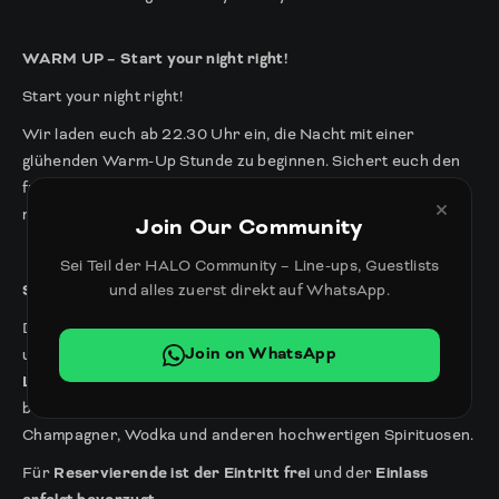
WARM UP – Start your night right!
Start your night right!
Wir laden euch ab 22.30 Uhr ein, die Nacht mit einer
glühenden Warm-Up Stunde zu beginnen. Sichert euch den
freien Eintritt für eine lange Partynacht im Halo und startet
×
mit einem Drink zum ermäßigten Preis.
Join Our Community
Sei Teil der HALO Community – Line-ups, Guestlists
und alles zuerst direkt auf WhatsApp.
SERVICE & RESERVATIONS
Dich bei uns zu haben ist uns ein
Vergnügen
. Wir bieten dir
Join on WhatsApp
und deinen Freunden die Möglichkeit unsere
exklusiven
Lounges
zu reservieren. Unsere Hostessen und Hosts
betreuen euch die ganze Nacht mit einer Auswahl an
Champagner, Wodka und anderen hochwertigen Spirituosen.
Für
Reservierende ist der Eintritt frei
und der
Einlass