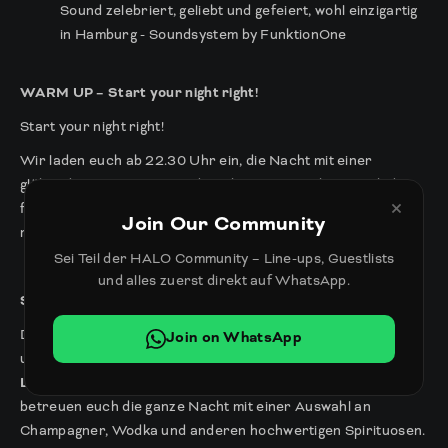
Sound zelebriert, geliebt und gefeiert, wohl einzigartig
in Hamburg - Soundsystem by FunktionOne
WARM UP – Start your night right!
Start your night right!
Wir laden euch ab 22.30 Uhr ein, die Nacht mit einer
glühenden Warm-Up Stunde zu beginnen. Sichert euch den
×
freien Eintritt für eine lange Partynacht im Halo und startet
Join Our Community
mit einem Drink zum ermäßigten Preis.
Sei Teil der HALO Community – Line-ups, Guestlists
und alles zuerst direkt auf WhatsApp.
SERVICE & RESERVATIONS
Dich bei uns zu haben ist uns ein
Vergnügen
. Wir bieten dir
Join on WhatsApp
und deinen Freunden die Möglichkeit unsere
exklusiven
Lounges
zu reservieren. Unsere Hostessen und Hosts
betreuen euch die ganze Nacht mit einer Auswahl an
Champagner, Wodka und anderen hochwertigen Spirituosen.